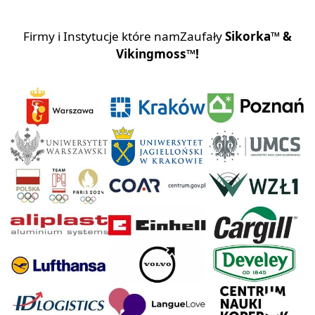
Firmy i Instytucje które namZaufały
Sikorka™ &
Vikingmoss™!