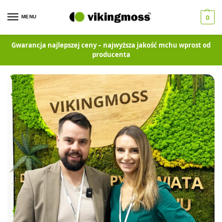
MENU
0
Gwarancja najlepszej ceny – najwyższa jakość mchu wprost od
producenta