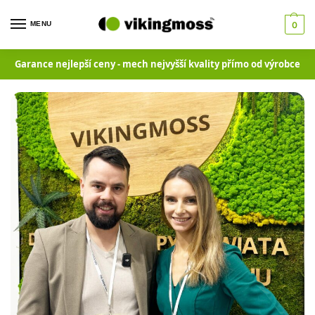
MENU
0
Garance nejlepší ceny - mech nejvyšší kvality přímo od výrobce