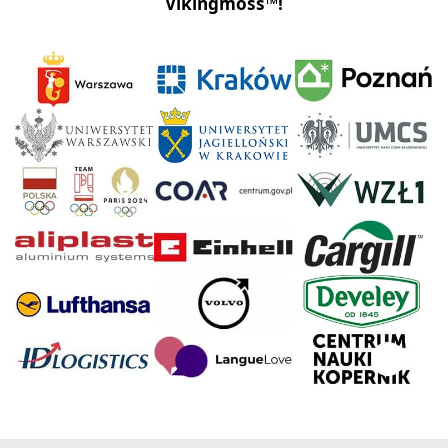
Vikingmoss™!