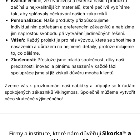
Kvalita:
Věříme, že trvanlivost a estetika našich produktů
začíná u nejkvalitnějších materiálů, které pečlivě vybíráme
tak, aby splňovaly očekávání našich zákazníků.
Personalizace:
Naše produkty přizpůsobujeme
individuálním potřebám a preferencím zákazníků a nabízíme
jim naprostou svobodu při vytváření jedinečných řešení.
Vášeň:
Každý projekt je pro nás výzvou, které se zhostíme s
nasazením a důrazem na nejmenší detaily, protože milujeme
to, co děláme.
Zkušenosti:
Přestože jsme mladá společnost, díky naší
preciznosti, inovaci a plnému nasazení v každé fázi
spolupráce jsme si již získali důvěru mnoha klientů.
Zveme vás k prozkoumání naší nabídky a připojte se k řadám
spokojených zákazníků Vikingmoss. Společně můžeme vytvořit
něco skutečně výjimečného!
Firmy a instituce, které nám důvěřují
Sikorka™ a