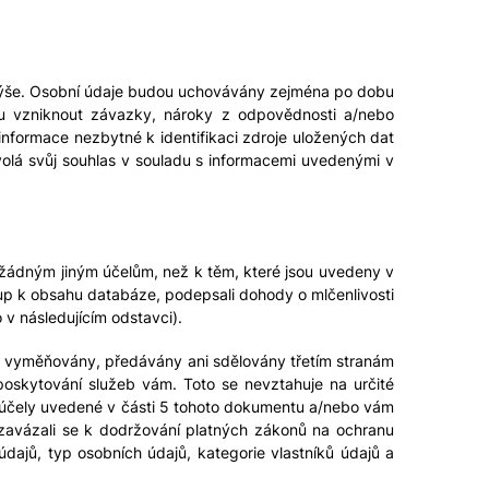
 výše. Osobní údaje budou uchovávány zejména po dobu
ou vzniknout závazky, nároky z odpovědnosti a/nebo
informace nezbytné k identifikaci zdroje uložených dat
volá svůj souhlas v souladu s informacemi uvedenými v
 žádným jiným účelům, než k těm, které jsou uvedeny v
stup k obsahu databáze, podepsali dohody o mlčenlivosti
v následujícím odstavci).
, vyměňovány, předávány ani sdělovány třetím stranám
oskytování služeb vám. Toto se nevztahuje na určité
t účely uvedené v části 5 tohoto dokumentu a/nebo vám
 zavázali se k dodržování platných zákonů na ochranu
údajů, typ osobních údajů, kategorie vlastníků údajů a