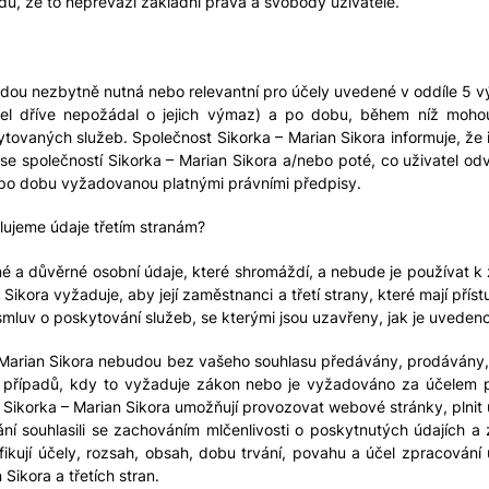
, že to nepřeváží základní práva a svobody uživatele.
budou nezbytně nutná nebo relevantní pro účely uvedené v oddíle 5
atel dříve nepožádal o jejich výmaz) a po dobu, během níž moh
ovaných služeb. Společnost Sikorka – Marian Sikora informuje, že 
 společností Sikorka – Marian Sikora a/nebo poté, co uživatel od
 po dobu vyžadovanou platnými právními předpisy.
lujeme údaje třetím stranám?
mé a důvěrné osobní údaje, které shromáždí, a nebude je používat k
Sikora vyžaduje, aby její zaměstnanci a třetí strany, které mají pří
luv o poskytování služeb, se kterými jsou uzavřeny, jak je uvedeno 
 Marian Sikora nebudou bez vašeho souhlasu předávány, prodávány
u případů, kdy to vyžaduje zákon nebo je vyžadováno za účelem p
i Sikorka – Marian Sikora umožňují provozovat webové stránky, plni
ní souhlasili se zachováním mlčenlivosti o poskytnutých údajích a
ikují účely, rozsah, obsah, dobu trvání, povahu a účel zpracování 
Sikora a třetích stran.