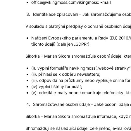
office@vikingmoss.comvikingmoss:
-mail
Identifikace zpracování – Jak shromažďujeme osob
V souladu s platnými předpisy o ochraně osobních úda
Nařízení Evropského parlamentu a Rady (EU) 2016/6
těchto údajů (dále jen „GDPR“).
Sikorka – Marian Sikora shromažďuje osobní údaje, kter
(i). vyplní formuláře navikingmoss(„webové stránky“
(ii). přihlásí se k odběru newsletteru;
(iii). odpovídá na průzkumy nebo vyplňuje online fo
(iv) vyplní tištěný formulář;
(v). odesílá e-maily nebo komunikuje telefonicky, k
Shromažďované osobní údaje – Jaké osobní údaje
Sikorka – Marian Sikora shromažďuje informace, když n
Shromažďují se následující údaje: celé jméno, e-mailová 