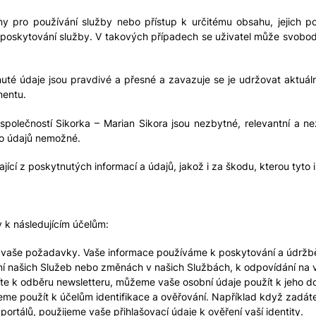
y pro používání služby nebo přístup k určitému obsahu, jejich po
 poskytování služby. V takových případech se uživatel může svobod
tnuté údaje jsou pravdivé a přesné a zavazuje se je udržovat aktuá
mentu.
společností Sikorka – Marian Sikora jsou nezbytné, relevantní a 
to údajů nemožné.
ající z poskytnutých informací a údajů, jakož i za škodu, kterou ty
 k následujícím účelům:
vaše požadavky. Vaše informace používáme k poskytování a údržbě 
 našich Služeb nebo změnách v našich Službách, k odpovídání na va
síte k odběru newsletteru, můžeme vaše osobní údaje použít k jeho d
me použít k účelům identifikace a ověřování. Například když zadáte 
ortálů, použijeme vaše přihlašovací údaje k ověření vaší identity.