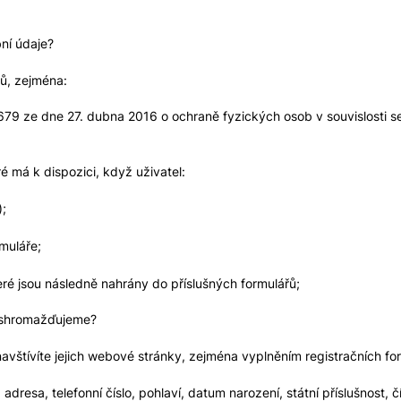
ní údaje?
jů, zejména:
79 ze dne 27. dubna 2016 o ochraně fyzických osob v souvislosti 
é má k dispozici, když uživatel:
);
rmuláře;
teré jsou následně nahrány do příslušných formulářů;
 shromažďujeme?
avštívíte jejich webové stránky, zejména vyplněním registračních fo
adresa, telefonní číslo, pohlaví, datum narození, státní příslušnost, č