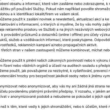
obení obsahu a informací, které vám zasíláme nebo zobrazujeme, k 
ážitku při používání Služby. Pokud nám například povolíte shromažď
ohou a k identifikaci lokalit/firem ve vašem okolí.
žeme použít k zasílání novinek a newsletterů, aktualizací akcí a k
taktování s informacemi, o kterých si myslíme, že by vás mohly zaj
je reklamního prostoru ve Službě) a na jiných nezávislých webovýc
 provádění průzkumů a dotazníků (online i offline) pro účely výzkum
oduktů, služeb a vzdělávacích informací, které poskytujeme. Odpověd
rostředků, reklamních kampaní a/nebo propagačních aktivit.
ři třetích stran v našem zastoupení) můžeme kombinovat, míchat neb
ůžeme použít k plnění našich zákonných povinností nebo k výkonu či
 řízení nebo vládních orgánů a účasti na auditech souladu s předpi
eme použít, jak považujeme za nezbytné, k vyšetřování, prevenci neb
 potenciální hrozby pro bezpečnost jakékoli osoby nebo k jinému vym
ymizovat nebo anonymizovat, aby vás my ani žádná jiná strana nemo
čelu povolenému platnými právními předpisy. V rozsahu, v jakém a
žívat v anonymizované podobě a nebudeme se pokoušet o jejich opět
ž k těm, které vedly k jejich shromáždění, nebo k účelům, které n