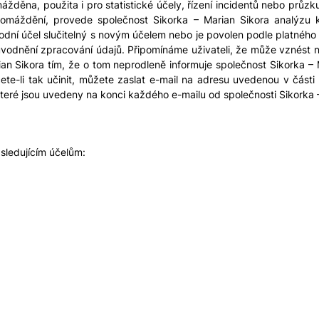
žděna, použita i pro statistické účely, řízení incidentů nebo prů
máždění, provede společnost Sikorka – Marian Sikora analýzu ko
ní účel slučitelný s novým účelem nebo je povolen podle platného
dnění zpracování údajů. Připomínáme uživateli, že může vznést námi
ian Sikora tím, že o tom neprodleně informuje společnost Sikorka – 
te-li tak učinit, můžete zaslat e-mail na adresu uvedenou v části 
teré jsou uvedeny na konci každého e-mailu od společnosti Sikorka –
sledujícím účelům: