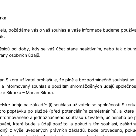
írka
elu, požádáme vás o váš souhlas a vaše informace budeme používat
ak.
ců od doby, kdy se váš účet stane neaktivním, nebo tak dlouho,
rany osobních údajů.
an Sikora uživatel prohlašuje, že plně a bezpodmínečně souhlasí se
ný a informovaný souhlas s použitím shromážděných údajů společnost
ze Sikorka – Marian Sikora.
lské údaje na základě: (i) souhlasu uživatele se společností Sikor
e pro poptávku po službě (před potenciálním zaměstnáním), a které u
, ​​informovaného a jednoznačného souhlasu uživatele, učiněného po
ování, které bude s údaji použito, a pokud s tím souhlasí, zaškrtn
žádný z výše uvedených právních základů, bude provedeno, pokud