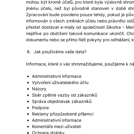
mohou být kromě účelů, pro které byla výslovně shromá
jinému účelu, než byl původně stanoven v době shro
Zpracování bude povoleno pouze tehdy, pokud je původ
informován o všech změnách účelu nebo právního odůvo
přestat dostávat e-maily od společnosti Sikorka – Mar
nejdříve po obdržení takové komunikace ukončit. Chce
dokumentu nebo se přímo řídit pokyny pro odhlášení, k
Jak používáme vaše data?
Informace, které o vás shromažďujeme, použijeme k ná
Administrativní informace
Vytvoření uživatelského účtu
Názory
Sběr zpětné vazby od zákazníků
Správa objednávek zákazníků
Podpora
Reklamy přizpůsobené příjemci
Administrativní informace
Komentáře mezi uživateli
Ochrana stránky