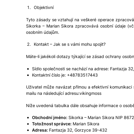
Objektivní
Tyto zásady se vztahují na veškeré operace zpracován
Sikorka – Marian Sikora zpracovává osobní údaje (v
osobním údajům.
Kontakt – Jak se s vámi mohu spojit?
Máte-li jakékoli dotazy týkající se zásad ochrany osob
Sídlo společnosti se nachází na adrese: Fantazja 3
Kontaktní číslo je: +48783517443
Uživatel může navázat přímou a efektivní komunikaci
mailu na následující adresu:vikingmoss
Níže uvedená tabulka dále obsahuje informace o osob
Obchodní jméno:
Sikorka – Marian Sikora NIP 86
Totožnost správce:
Marian Sikora
Adresa:
Fantazja 32, Gorzyce 39-432