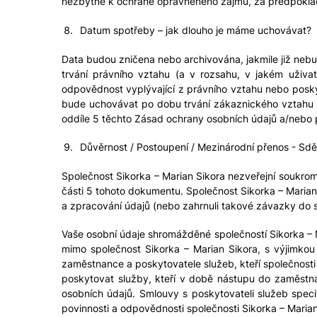
nezbytné k ochraně oprávněného zájmu, za předpokladu
Datum spotřeby – jak dlouho je máme uchovávat?
Data budou zničena nebo archivována, jakmile již ne
trvání právního vztahu (a v rozsahu, v jakém uživ
odpovědnost vyplývající z právního vztahu nebo poskyt
bude uchovávat po dobu trvání zákaznického vztahu se
oddíle 5 těchto Zásad ochrany osobních údajů a/nebo
Důvěrnost / Postoupení / Mezinárodní přenos - Sdě
Společnost Sikorka – Marian Sikora nezveřejní soukro
části 5 tohoto dokumentu. Společnost Sikorka – Marian 
a zpracování údajů (nebo zahrnuli takové závazky do sm
Vaše osobní údaje shromážděné společností Sikorka –
mimo společnost Sikorka – Marian Sikora, s výjimko
zaměstnance a poskytovatele služeb, kteří společnost
poskytovat služby, kteří v době nástupu do zaměstná
osobních údajů. Smlouvy s poskytovateli služeb specif
povinnosti a odpovědnosti společnosti Sikorka – Marian 