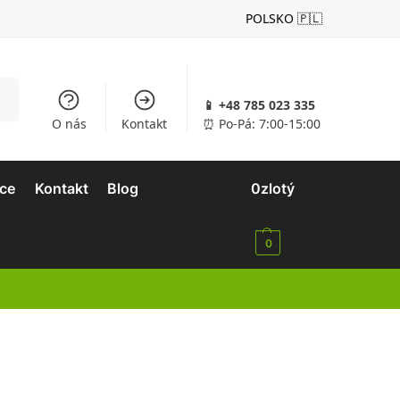
POLSKO 🇵🇱
dat
📱 +48 785 023 335
O nás
Kontakt
⏰ Po-Pá: 7:00-15:00
ace
Kontakt
Blog
0
zlotý
0