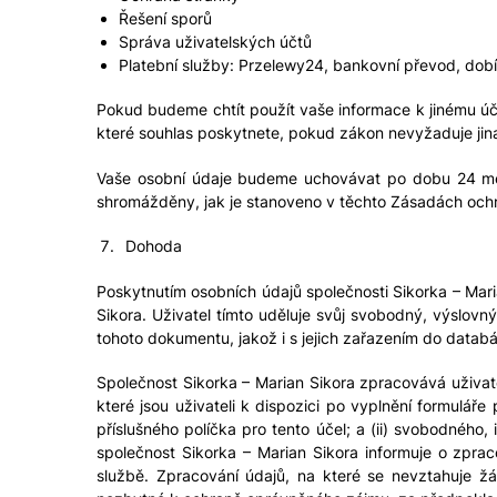
Řešení sporů
Správa uživatelských účtů
Platební služby: Przelewy24, bankovní převod, dob
Pokud budeme chtít použít vaše informace k jinému úč
které souhlas poskytnete, pokud zákon nevyžaduje jin
Vaše osobní údaje budeme uchovávat po dobu 24 měsí
shromážděny, jak je stanoveno v těchto Zásadách och
Dohoda
Poskytnutím osobních údajů společnosti Sikorka – Mari
Sikora. Uživatel tímto uděluje svůj svobodný, výslov
tohoto dokumentu, jakož i s jejich zařazením do databá
Společnost Sikorka – Marian Sikora zpracovává uživate
které jsou uživateli k dispozici po vyplnění formulář
příslušného políčka pro tento účel; a (ii) svobodného
společnost Sikorka – Marian Sikora informuje o zprac
službě. Zpracování údajů, na které se nevztahuje 