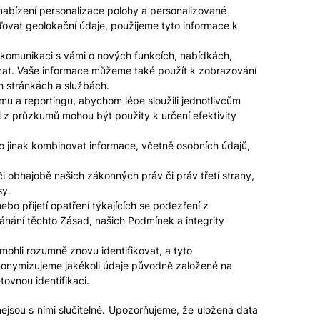
nabízení personalizace polohy a personalizované
ovat geolokační údaje, použijeme tyto informace k
e komunikaci s vámi o nových funkcích, nabídkách,
ímat. Vaše informace můžeme také použít k zobrazování
h stránkách a službách.
u a reportingu, abychom lépe sloužili jednotlivcům
i z průzkumů mohou být použity k určení efektivity
o jinak kombinovat informace, včetně osobních údajů,
 obhajobě našich zákonných práv či práv třetí strany,
sy.
o přijetí opatření týkajících se podezření z
áhání těchto Zásad, našich Podmínek a integrity
hli rozumně znovu identifikovat, a tyto
nonymizujeme jakékoli údaje původně založené na
ovnou identifikaci.
ejsou s nimi slučitelné. Upozorňujeme, že uložená data