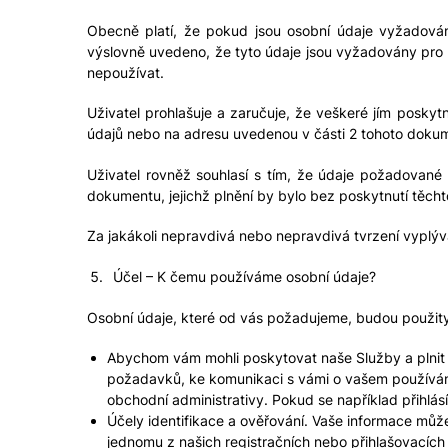
Obecně platí, že pokud jsou osobní údaje vyžadován
výslovně uvedeno, že tyto údaje jsou vyžadovány pro
nepoužívat.
Uživatel prohlašuje a zaručuje, že veškeré jím posky
údajů nebo na adresu uvedenou v části 2 tohoto doku
Uživatel rovněž souhlasí s tím, že údaje požadované 
dokumentu, jejichž plnění by bylo bez poskytnutí těch
Za jakákoli nepravdivá nebo nepravdivá tvrzení vyplýv
Účel – K čemu používáme osobní údaje?
Osobní údaje, které od vás požadujeme, budou použity
Abychom vám mohli poskytovat naše Služby a plnit 
požadavků, ke komunikaci s vámi o vašem používání
obchodní administrativy. Pokud se například přihlá
Účely identifikace a ověřování. Vaše informace může
jednomu z našich registračních nebo přihlašovacích p