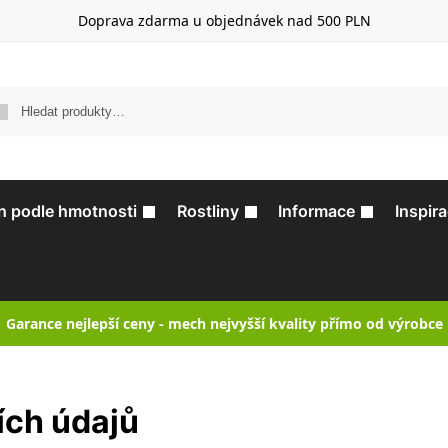
Doprava zdarma u objednávek nad 500 PLN
Hle
 podle hmotnosti
Rostliny
Informace
Inspir
Garance nejlepší ceny - mech nejvyšší kvality přímo od výrobce
ích údajů