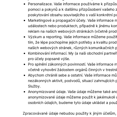
Personalizace. Vaše informace používáme k přizpůs
pomoci a pokynů a k dalšímu přizpůsobení vašeho z
poskytování obsahu souvisejícího s vaší konkrétní pol
Marketingové a propagační účely. Vaše informace mů
událostech nebo produktech, případně k jinému kon
reklam na našich webových stránkách (včetně prode
Výzkum a reporting. Vaše informace můžeme použít k
tím, že lépe pochopíme jejich potřeby a kvalitu pr
našich webových stránek, různých komunikačních p
Kombinování informací. My (a naši obchodní partne
pro účely popsané výše.
Pro splnění zákonných povinností. Vaše informace m
včetně vyhovění žádostem orgánů činných v trestním
Abychom chránili sebe a ostatní. Vaše informace můž
nezákonných aktivit, podvodů, situací zahrnujících
Služby.
Anonymizované údaje. Vaše údaje můžeme také anon
anonymizované údaje můžeme použít k jakémukoli ú
osobních údajích, budeme tyto údaje ukládat a pou
Zpracovávané údaje nebudou použity k jiným účelům, ne